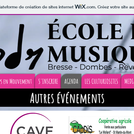
lateforme de création de sites internet
.com
. Créez votre site au
ps en Mouvement
S'INSCRIRE
AGENDA
LES CULTURIOSITES
MEDI
Autres événements