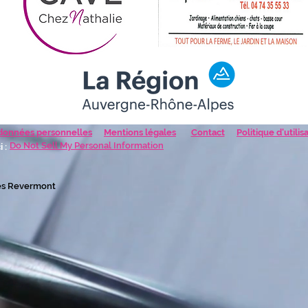
 données personnelles
Mentions légales
Contact
Politique d'utili
Do Not Sell My Personal Information
 :
es Revermont